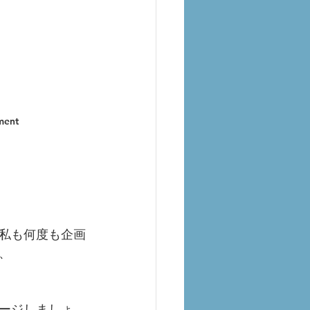
ment
私も何度も企画
、
ージしましょ