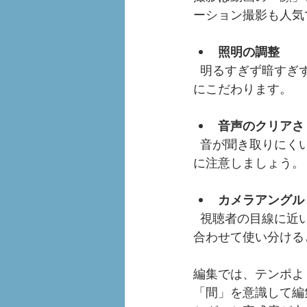
ーション撮影も人気
照明の調整
  明るすぎず暗すぎず、自然な光を活かすことがポイント。特に室内撮影ではライトの位置
にこだわります。
音声のクリアさ
  音が聞き取りにくいと、せっかくのメッセージも伝わりません。マイクの種類や設置場所
に注意しましょう。
カメラアングル
  視聴者の目線に近い「アイレベル」や、臨場感を出す「ワイドショット」など、シーンに
合わせて使い分ける
編集では、テンポよ
「間」を意識して編