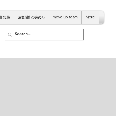
作実績
映像制作の進め方
move up team
More