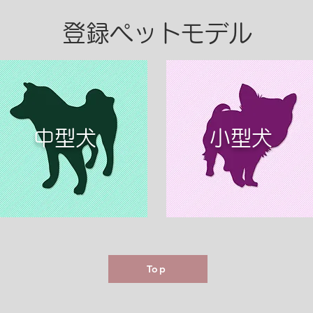
登録ペットモデル
​中型犬
​小型犬
Top