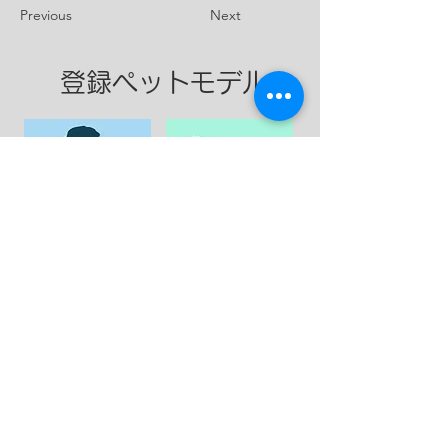
Previous
Next
登録ペットモデル
​大型犬
​中型犬
​小型犬
​ネコ