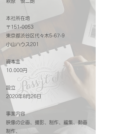
萩原 慎二朗
本社所在地
〒151-0053
東京都渋谷区代々木5-67-9
​小山ハウス201
資本金
10.000円
設立
2020年8月26日
事業内容
映像の企画、撮影、制作、編集、動画
制作、